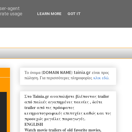
user-agent
erate usage
LEARN MORE
GOT IT
Το όνομα (DOMAIN NAME) tainia.gr είναι προς
πώληση.
Για
περισσότερες πληροφορίες
κλικ εδώ
.
Στο Tainia.gr αναπολήστε βλέποντας trailer
από παλιές αγαπημένες ταινίες , δείτε
trailer από τις πρόσφατες
κινηματογραφικές επιτυχίες καθώς και τις
προσεχώς μεγάλες παραγωγές.
ENGLISH
Watch movie trailers of old favorite movies,