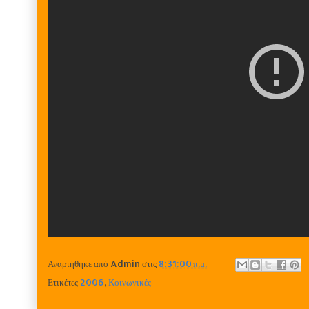
Αναρτήθηκε από
Admin
στις
8:31:00 π.μ.
Ετικέτες
2006
,
Κοινωνικές