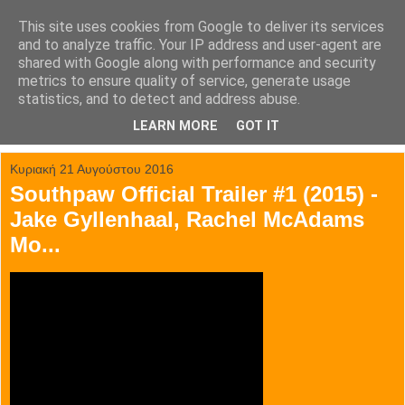
This site uses cookies from Google to deliver its services
tainia.gr
and to analyze traffic. Your IP address and user-agent are
shared with Google along with performance and security
metrics to ensure quality of service, generate usage
Όλα τα trailer των κινηματογραφικών επιτυχιών.
statistics, and to detect and address abuse.
LEARN MORE
GOT IT
▼
Κυριακή 21 Αυγούστου 2016
Southpaw Official Trailer #1 (2015) -
Jake Gyllenhaal, Rachel McAdams
Mo...