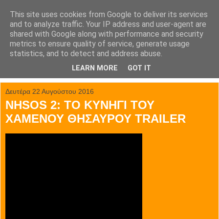
This site uses cookies from Google to deliver its services
tainia.gr
and to analyze traffic. Your IP address and user-agent are
shared with Google along with performance and security
metrics to ensure quality of service, generate usage
Όλα τα trailer των κινηματογραφικών επιτυχιών.
statistics, and to detect and address abuse.
LEARN MORE
GOT IT
▼
Δευτέρα 22 Αυγούστου 2016
NHSOS 2: ΤΟ ΚΥΝΗΓΙ ΤΟΥ
ΧΑΜΕΝΟΥ ΘΗΣΑΥΡΟΥ TRAILER