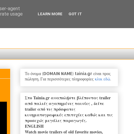
user-agent
erate usage
LEARN MORE
GOT IT
Το όνομα (DOMAIN NAME) tainia.gr είναι προς
πώληση.
Για
περισσότερες πληροφορίες
κλικ εδώ
.
Στο Tainia.gr αναπολήστε βλέποντας trailer
από παλιές αγαπημένες ταινίες , δείτε
trailer από τις πρόσφατες
κινηματογραφικές επιτυχίες καθώς και τις
προσεχώς μεγάλες παραγωγές.
ENGLISH
Watch movie trailers of old favorite movies,