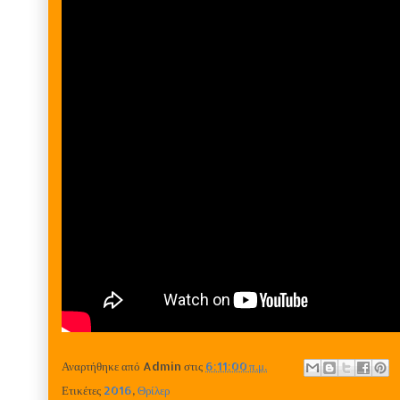
Αναρτήθηκε από
Admin
στις
6:11:00 π.μ.
Ετικέτες
2016
,
Θρίλερ