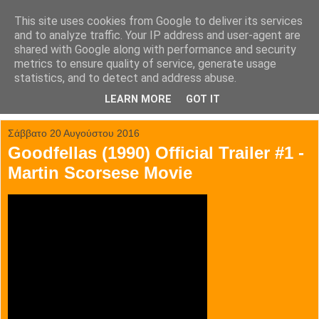
This site uses cookies from Google to deliver its services
tainia.gr
and to analyze traffic. Your IP address and user-agent are
shared with Google along with performance and security
metrics to ensure quality of service, generate usage
Όλα τα trailer των κινηματογραφικών επιτυχιών.
statistics, and to detect and address abuse.
LEARN MORE
GOT IT
▼
Σάββατο 20 Αυγούστου 2016
Goodfellas (1990) Official Trailer #1 -
Martin Scorsese Movie