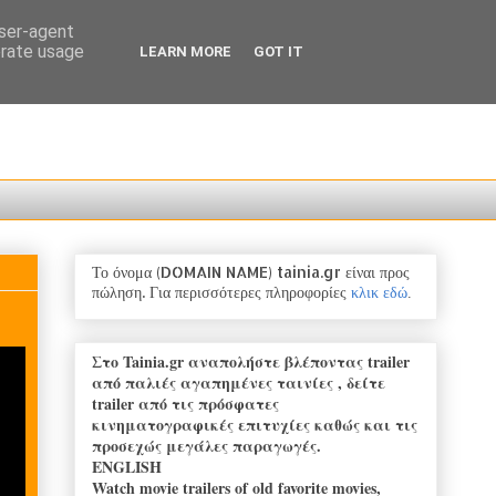
user-agent
erate usage
LEARN MORE
GOT IT
Το όνομα (DOMAIN NAME) tainia.gr είναι προς
πώληση.
Για
περισσότερες πληροφορίες
κλικ εδώ
.
Στο Tainia.gr αναπολήστε βλέποντας trailer
από παλιές αγαπημένες ταινίες , δείτε
trailer από τις πρόσφατες
κινηματογραφικές επιτυχίες καθώς και τις
προσεχώς μεγάλες παραγωγές.
ENGLISH
Watch movie trailers of old favorite movies,