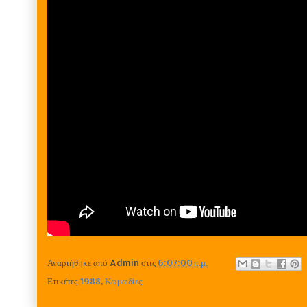
Αναρτήθηκε από
Admin
στις
6:07:00 π.μ.
Ετικέτες
1988
,
Κωμωδίες