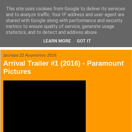
This site uses cookies from Google to deliver its services
tainia.gr
and to analyze traffic. Your IP address and user-agent are
shared with Google along with performance and security
metrics to ensure quality of service, generate usage
Όλα τα trailer των κινηματογραφικών επιτυχιών.
statistics, and to detect and address abuse.
LEARN MORE
GOT IT
▼
Δευτέρα 22 Αυγούστου 2016
Arrival Trailer #1 (2016) - Paramount
Pictures